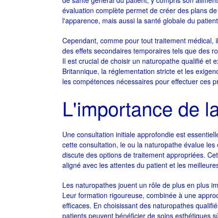
de santé général du patient, y compris son aliment
évaluation complète permet de créer des plans de
l'apparence, mais aussi la santé globale du patient
Cependant, comme pour tout traitement médical, il 
des effets secondaires temporaires tels que des r
Il est crucial de choisir un naturopathe qualifié e
Britannique, la réglementation stricte et les exig
les compétences nécessaires pour effectuer ces pr
L'importance de la 
Une consultation initiale approfondie est essentiel
cette consultation, le ou la naturopathe évalue les 
discute des options de traitement appropriées. Ce
aligné avec les attentes du patient et les meilleur
Les naturopathes jouent un rôle de plus en plus i
Leur formation rigoureuse, combinée à une approch
efficaces. En choisissant des naturopathes qualifiés
patients peuvent bénéficier de soins esthétiques 