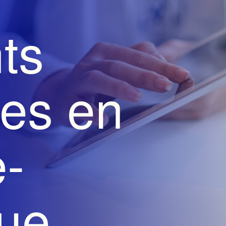
ts
ues en
-
que