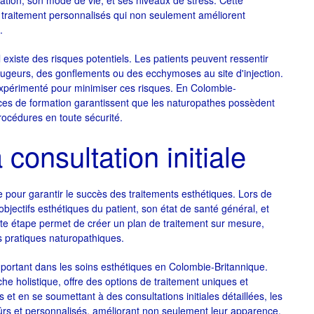
ation, son mode de vie, et ses niveaux de stress. Cette
 traitement personnalisés qui non seulement améliorent
.
existe des risques potentiels. Les patients peuvent ressentir
ougeurs, des gonflements ou des ecchymoses au site d'injection.
t expérimenté pour minimiser ces risques. En Colombie-
ences de formation garantissent que les naturopathes possèdent
océdures en toute sécurité.
consultation initiale
le pour garantir le succès des traitements esthétiques. Lors de
objectifs esthétiques du patient, son état de santé général, et
tte étape permet de créer un plan de traitement sur mesure,
es pratiques naturopathiques.
mportant dans les soins esthétiques en Colombie-Britannique.
e holistique, offre des options de traitement uniques et
 et en se soumettant à des consultations initiales détaillées, les
sûrs et personnalisés, améliorant non seulement leur apparence,