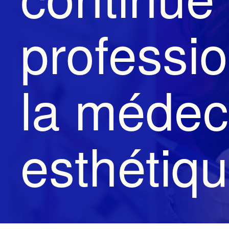
professi
la médec
esthétiq