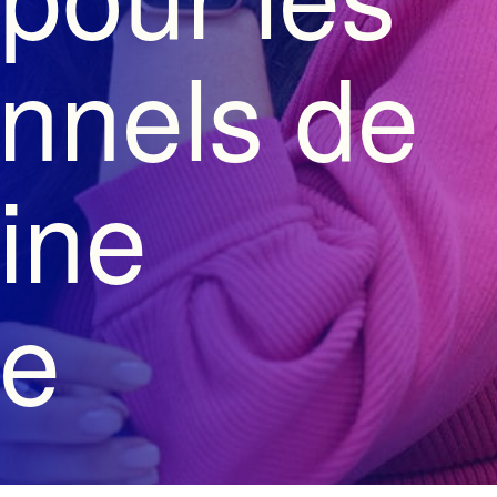
onnels de
ine
ue